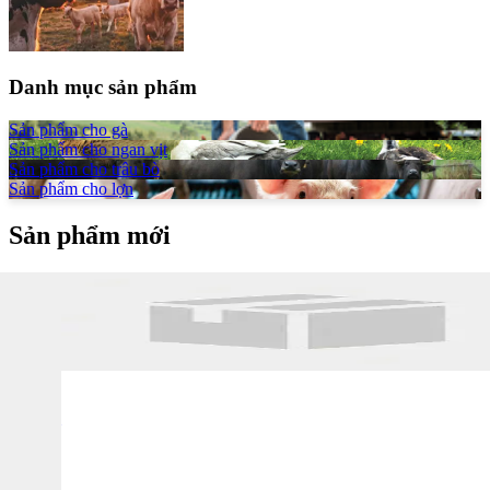
Danh mục sản phẩm
Sản phẩm cho gà
Sản phẩm cho ngan vịt
Sản phẩm cho trâu bò
Sản phẩm cho lợn
Sản phẩm mới
1.6kg
GANA- MINOVIT Đạm thủy phân siêu vỗ béo
Bổ sung các
Vitamin giúp vật nuôi ham ăn, chóng lớn , tăng cường sức đề kháng
và nâng cao hệ miễn dịch, giảm tỷ lệ còi cọc , chậm lớn .Dày lườn,
nở ức , bung lông , bật cựa, đẹp mã, rút ngắn thời gian nuôi.
1kg
VITAMIN C 30%
Giải nhiệt, chống nóng, ngăn ngừa hiện tượng
stress nhiệt (nóng, lạnh). Đăc biệt tốt cho giai đoạn chuyển đàn, tiêm
vacxin, thay lông, cắn mổ nhau, cắt mỏ Gia cầm , thủy cầm đẻ
trứng: tăng sức đề kháng, tăng sản lượng, chất lượng vỏ trứng.
1kg
5kg