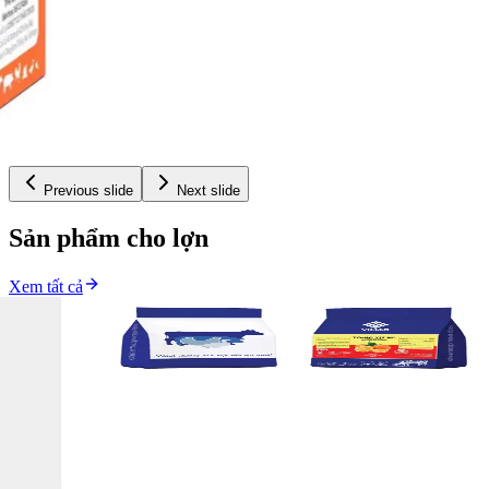
bệnh colibacillosis, tiêu chảy, viêm ruột do vi khuẩn và hội chứng
MMA (Viêm vú - Viêm tử cung - mất sữa
20ml
100ml
CEFTI TOP
Thuốc được dùng để điều trị các bệnh đường hô hấp,
tiêu hóa và tiết niệu; các trường hợp nhiễm trùng huyết, viêm phúc
mạc, viêm bể thận, viêm đa khớp, viêm đa thanh mạc, vết thương,
nhiễm trùng sau sinh, viêm vú, hoại tử do các vi sinh vật nhạy cảm
với ceftiofur gây ra ở trâu bò, động vật nhai lại nhỏ, gia cầm và lợn.
Previous slide
Next slide
Sản phẩm cho lợn
Xem tất cả
1kg
5kg
TONIC VIT KC (Điện Giải Và Vitamin Cao Cấp)
Bổ sung chất
điện giải, vitamin K,C, Gluco, giúp vật nuôi giải nhiệt, giải độc,
chống nóng tiêu viêm.
1kg
5kg
ĐIỆN GIẢI GLUCO K+C THẢO DƯỢC
Bổ sung chất điện giải,
vitamin K,C, Gluco, giúp vật nuôi giải nhiệt, giải độc, chống nóng
tiêu viêm
500g
1kg
CLOS STOP (Men Bào Tử Cao Cấp. Đậm Đặc Và Tiết Kiệm)
Hỗn