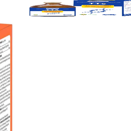
TTS
Đặc trị tiêu chả cấp, viêm ruột, cầu trùng, tiêu chảy phân xi
măng, phân bùn, phân xám, sưng phù đầu, bại huyết vịt, ký sinh
trùng đường máu.
20ml
100ml
PENISTREP
Phòng và điều trị nhiễm trùng do các vi sinh vật nhạy
cảm với penicillin và streptomycin gây ra ở trâu bò, ngựa, dê, cừu,
lợn, chó mèo như: đường hô hấp, tiết niệu, da và vết thương, viêm
đa khớp, viêm vú, nhiễm trùng máu, nhiễm trùng vi khuẩn thứ cấp
do virus, phòng ngừa nhiễm trùng sau phẫu thuật.
20ml
100ml
AMPITIN
Ngựa, trâu, bò, cừu và heo: nhiễm trùng đường ruột,
nhiễm trùng máu, tiêu chảy, viêm ruột xuất huyết, viêm ruột hoại tử,
viêm ruột sơ sinh, viêm ruột sau cai sữa. Nhiễm trùng đường hô
hấp, viêm teo mũi, hội chứng MMA, viêm vú. Viêm rốn. Nhiễm
trùng đường tiết niệu.
20ml
100ml
CEFQUIN TOP
Trâu bò: Bệnh đường hô hấp, viêm móng, thối
móng và viêm da hoại tử, viêm vú do E.coli cấp tính có dấu hiệu tổn
thương toàn thân. Bê: nhiễm trùng đường huyết E.coli ở bê.
Heo:viêm đường hô hấp hội trứng(MMA) Heo con: viêm màng
não, viêm khớp, biểu bì.
20ml
100ml
AMOXGEN
Trâu bò: Nhiễn trùng đường tiêu hóa, hô hấp, viêm vú,
viêm phổi, tiêu chảy, viêm ruột do vi khuẩn, viêm tử cung và áp xe
da. Heo: Nhiễm trùng đường hô hấp và đường tiêu hóa. Viêm phổi,