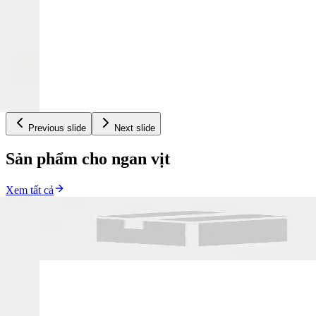
1kg (10/1)
GUMBORO - S
Hạ sốt tức thì, chuyên hỗ trợ điều trị bệnh do virut
gây ra như Gumboro, Newcasle, LMLM, tai xanh, viêm phổi, dịch
tả, viêm gan, Ecoli bại huyết trên ngan vịt và các bệnh nhiễm trùng
khác , Tăng sức đề kháng chống stress, chống nóng nâng cao sức
khỏe, giúp vật nuôi nhanh hồi phục.
1kg (10/1)
SIÊU MỌC LÔNG A+ (Mọc Lông Thần Tốc)
Kích thích mọc lông
nhanh, chống mổ lông cắn đuôi, lên mào, lông mượt, đẹp mã.
Previous slide
Next slide
Sản phẩm cho ngan vịt
Xem tất cả
1kg
VITAMIN C 30%
Giải nhiệt, chống nóng, ngăn ngừa hiện tượng
stress nhiệt (nóng, lạnh). Đăc biệt tốt cho giai đoạn chuyển đàn, tiêm
vacxin, thay lông, cắn mổ nhau, cắt mỏ Gia cầm , thủy cầm đẻ
trứng: tăng sức đề kháng, tăng sản lượng, chất lượng vỏ trứng.
1kg (10/1)
SUPER MEAT
Đỏ tích, kích mào, bung lông bật cựa, dày lườn - nở
ức, nặng cân, mượt lông, đẹp mã.
1kg